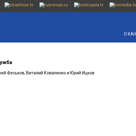
О КА
ружба
рей Феськов, Виталий Коваленко и Юрий Ицков