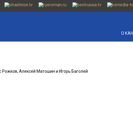
О КА
с Рожков, Алексей Матошин и Игорь Баголей