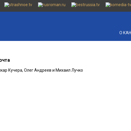
О КА
очта
скар Кучера, Олег Андреев и Михаил Лучко